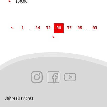
150,00
<
1
...
54
55
56
57
58
...
65
>
Jahresberichte