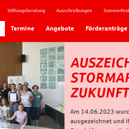
Stiftungsberatung
Ausschreibungen
Sommerfes
Instagram
Termine
Angebote
Youtube
Förderanträge
Facebook
AUSZEIC
STORMA
ZUKUNFT
Am 14.06.2023 wurd
ausgezeichnet und ih