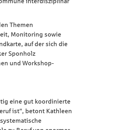
kommune interdisziplinär
 den Themen
eit, Monitoring sowie
dkarte, auf der sich die
ker Sponholz
onen und Workshop-
tig eine gut koordinierte
ruf ist“, betont Kathleen
e systematische