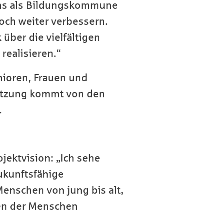
 uns als Bildungskommune
noch weiter verbessern.
über die vielfältigen
ealisieren.“
nioren, Frauen und
stützung kommt von den
.
ojektvision: „Ich sehe
zukunftsfähige
enschen von jung bis alt,
fen der Menschen