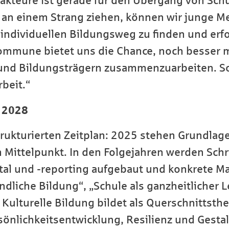
sakteure ist gerade für den Übergang von Sch
 an einem Strang ziehen, können wir junge Me
 individuellen Bildungsweg zu finden und erf
kommune bietet uns die Chance, noch besser 
n und Bildungsträgern zusammenzuarbeiten. S
rbeit.“
s 2028
trukturierten Zeitplan: 2025 stehen Grundlag
 Mittelpunkt. In den Folgejahren werden Schrit
ortal und -reporting aufgebaut und konkrete 
dliche Bildung“, „Schule als ganzheitlicher 
 Kulturelle Bildung bildet als Querschnittst
önlichkeitsentwicklung, Resilienz und Gestal