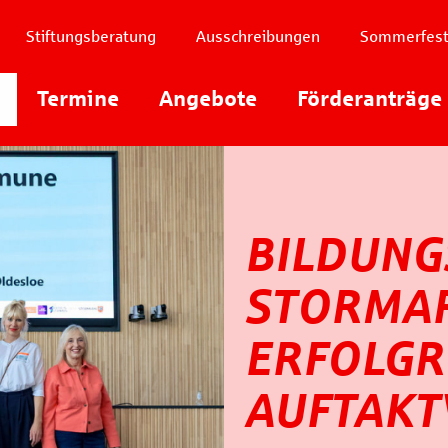
Stiftungsberatung
Ausschreibungen
Sommerfes
Instagram
Termine
Angebote
Youtube
Förderanträge
Facebook
BILDUN
STORMAR
ERFOLGR
AUFTAKT