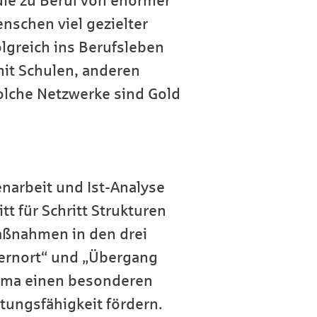
ule zu Beruf von enormer
nschen viel gezielter
olgreich ins Berufsleben
mit Schulen, anderen
olche Netzwerke sind Gold
enarbeit und Ist-Analyse
t für Schritt Strukturen
Maßnahmen in den drei
Lernort“ und „Übergang
hema einen besonderen
tungsfähigkeit fördern.