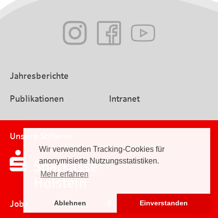
Jahresberichte
Publikationen
Intranet
Unsere Stifterin
Wir verwenden Tracking-Cookies für
anonymisierte Nutzungsstatistiken.
Mehr erfahren
Jobs
Kontakt
Presse
Impressum
Ablehnen
Einverstanden