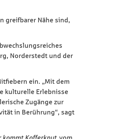
 greifbarer Nähe sind,
 abwechslungsreiches
rg, Norderstedt und der
tfiebern ein. „Mit dem
 kulturelle Erlebnisse
elerische Zugänge zur
ität in Berührung“, sagt
r kommt Kofferknut
vom