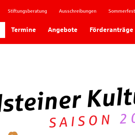
Stiftungsberatung
Ausschreibungen
Sommerfes
Instagram
Termine
Angebote
Youtube
Förderanträge
Facebook