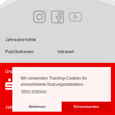
Jahresberichte
Publikationen
Intranet
Unsere Stifterin
Wir verwenden Tracking-Cookies für
anonymisierte Nutzungsstatistiken.
Mehr erfahren
Jobs
Kontakt
Presse
Impressum
Ablehnen
Einverstanden