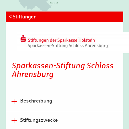
< Stiftungen
Sparkassen-Stiftung Schloss
Ahrensburg
Beschreibung
Die 2007 von der Sparkasse errichtete Stiftung hat sich
zum Ziel gesetzt, einen dauerhaften Beitrag zur
Stiftungszwecke
Unterhaltung des Ahrensburger Schlosses zu leisten.
Durch mehrere Zustiftungen der Sparkasse Holstein