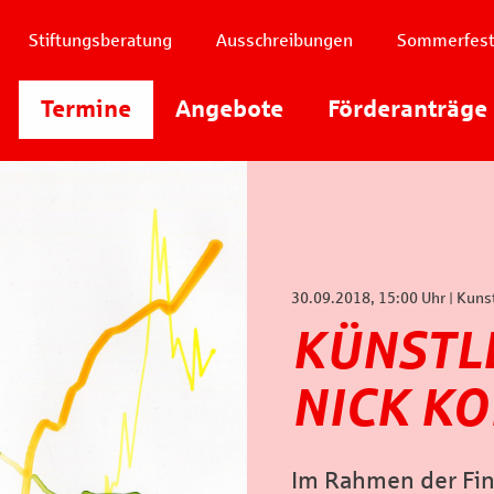
Stiftungsberatung
Ausschreibungen
Sommerfes
Instagram
Termine
Angebote
Youtube
Förderanträge
Facebook
30.09.2018, 15:00 Uhr | Kuns
KÜNSTL
NICK K
Im Rahmen der Fin