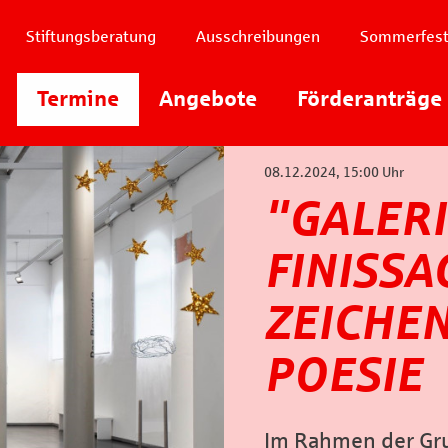
Stiftungsberatung
Ausschreibungen
Sommerfes
Instagram
Termine
Angebote
Youtube
Förderanträge
Facebook
08.12.2024, 15:00 Uhr
"GALERI
FINISSA
ZEICHEN
POESIE
Im Rahmen der Gru