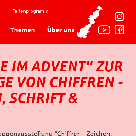
t
Ferienprogramm
Themen
Über uns
E IM ADVENT" ZUR
GE VON CHIFFREN -
, SCHRIFT &
ppenausstellung "Chiffren - Zeichen,