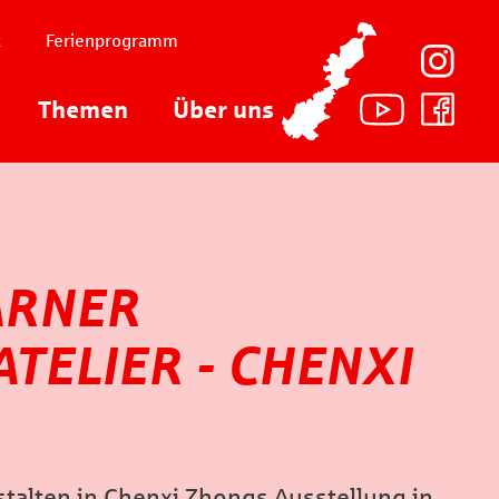
t
Ferienprogramm
Themen
Über uns
ARNER
TELIER - CHENXI
talten in Chenxi Zhongs Ausstellung in