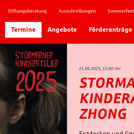
Stiftungsberatung
Ausschreibungen
Sommerfes
Instagram
Termine
Angebote
Youtube
Förderanträge
Facebook
21.06.2025, 15:00 Uhr
STORM
KINDERA
ZHONG
Entdecken und Ges