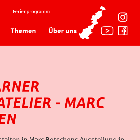
t
Ferienprogramm
Themen
Über uns
ARNER
TELIER - MARC
EN
talten in Marc Botschens Ausstellung in