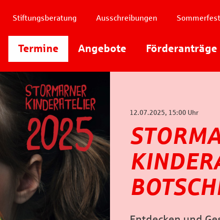
Stiftungsberatung
Ausschreibungen
Sommerfes
Instagram
Termine
Angebote
Youtube
Förderanträge
Facebook
12.07.2025, 15:00 Uhr
STORM
KINDERA
BOTSCH
Entdecken und Ges