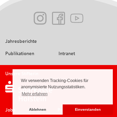
Jahresberichte
Publikationen
Intranet
Unsere Stifterin
Wir verwenden Tracking-Cookies für
anonymisierte Nutzungsstatistiken.
Mehr erfahren
Jobs
Kontakt
Presse
Impressum
Ablehnen
Einverstanden