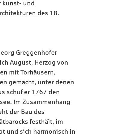
r kunst- und
rchitekturen des 18.
Georg Greggenhofer
rich August, Herzog von
en mit Torhäusern,
en gemacht, unter denen
us schuf er 1767 den
ensee. Im Zusammenhang
eht der Bau des
tbarocks festhält, im
lgt und sich harmonisch in