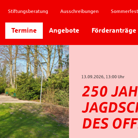
Stiftungsberatung
Ausschreibungen
Sommerfes
Instagram
Termine
Angebote
Youtube
Förderanträge
Facebook
13.09.2026, 13:00 Uhr
250 JA
JAGDSC
DES OF