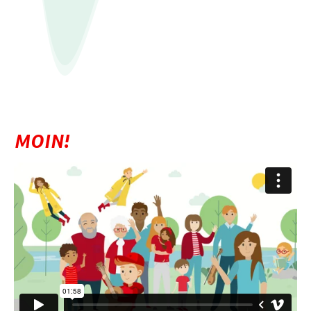
MOIN!
Vorstellungsfilm Stiftungen der Sparkasse Holstein
from
Stiftungen Sparkasse Holstein
on
Vimeo
.